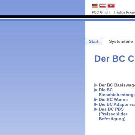
PCO GmbH
Häufige Frage
Start
Systemteile
Der BC C
Der BC Basiswag
Die BC
Einschiebestang
Die BC Wanne
Die BC Adapterw
Das BC PBS
(Preisschilder
Befestigung)