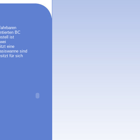
fahrbaren
ntierten BC
tell ist
zwei
tzt eine
Basiswanne sind
itzt für sich