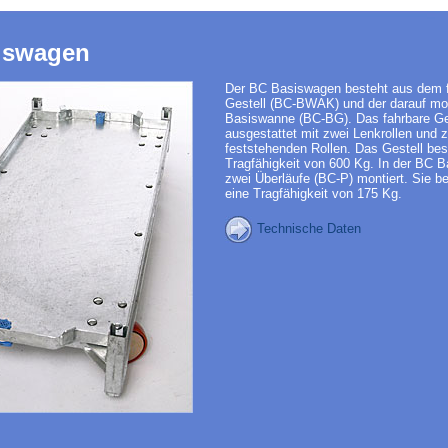
iswagen
Der BC Basiswagen besteht aus dem 
Gestell (BC-BWAK) und der darauf mo
Basiswanne (BC-BG). Das fahrbare Ges
ausgestattet mit zwei Lenkrollen und 
feststehenden Rollen. Das Gestell besi
Tragfähigkeit von 600 Kg. In der BC 
zwei Überläufe (BC-P) montiert. Sie bes
eine Tragfähigkeit von 175 Kg.
Technische Daten