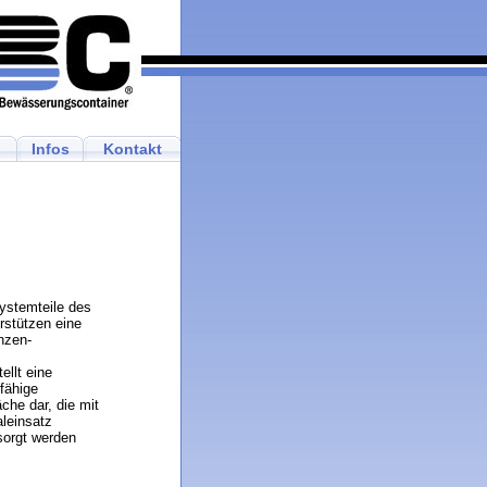
Infos
Kontakt
ystemteile des
rstützen eine
anzen-
ellt eine
tfähige
che dar, die mit
leinsatz
sorgt werden