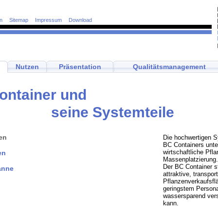
n
Sitemap
Impressum
Download
Nutzen
Präsentation
Qualitätsmanagement
ontainer und
seine Systemteile
en
Die hochwertigen S
BC Containers unte
wirtschaftliche Pfl
en
Massenplatzierung.
Der BC Container st
anne
attraktive, transpor
Pflanzenverkaufsflä
geringstem Persona
wassersparend ver
kann.