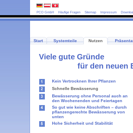
PCO GmbH
Häufige Fragen
Sitemap
Impressum
Downlo
Start
Systemteile
Nutzen
Präsenta
Viele gute Gründe
für den neuen 
Kein Vertrocknen Ihrer Pflanzen
Schnelle Bewässerung
Bewässerung ohne Personal auch an
den Wochenenden und Feiertagen
So gut wie keine Abschriften – durch
pflanzengerechte Bewässerung von
unten
Hohe Sicherheit und Stabilität