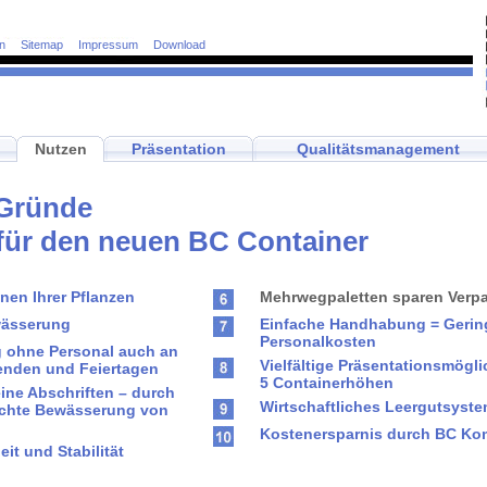
n
Sitemap
Impressum
Download
Nutzen
Präsentation
Qualitätsmanagement
 Gründe
für den neuen BC Container
nen Ihrer Pflanzen
Mehrwegpaletten sparen Verp
wässerung
Einfache Handhabung = Gerin
Personalkosten
 ohne Personal auch an
Vielfältige Präsentationsmögl
nden und Feiertagen
5 Containerhöhen
ine Abschriften – durch
Wirtschaftliches Leergutsyst
echte Bewässerung von
Kostenersparnis durch BC Ko
it und Stabilität