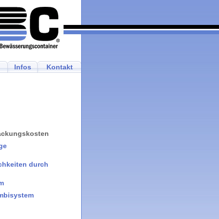
Infos
Kontakt
ackungskosten
ge
ichkeiten durch
em
mbisystem