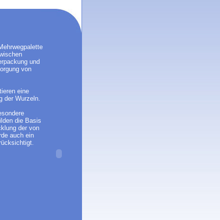
Mehrwegpalette
zwischen
Verpackung und
sorgung von
tieren eine
g der Wurzeln.
besondere
ilden die Basis
cklung der von
de auch ein
ücksichtigt.