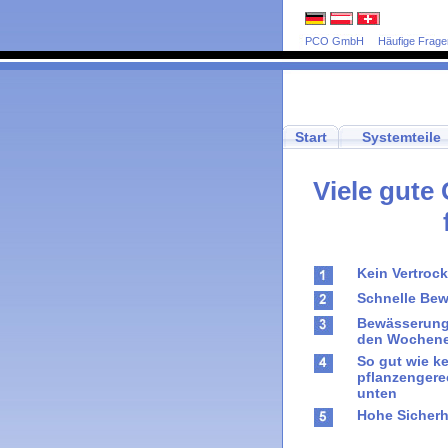
PCO GmbH
Häufige Frage
Start
Systemteile
Viele gute
Kein Vertrock
Schnelle Be
Bewässerung
den Wochene
So gut wie ke
pflanzenger
unten
Hohe Sicherhe