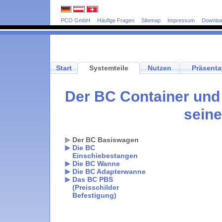
PCO GmbH
Häufige Fragen
Sitemap
Impressum
Downlo
Start
Systemteile
Nutzen
Präsenta
Der BC Container und
seine
Der BC Basiswagen
Die BC
Einschiebestangen
Die BC Wanne
Die BC Adapterwanne
Das BC PBS
(Preisschilder
Befestigung)