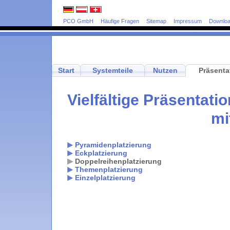
PCO GmbH
Häufige Fragen
Sitemap
Impressum
Downlo
Start
Systemteile
Nutzen
Präsenta
Vielfältige Präsentat
mi
Pyramidenplatzierung
Eckplatzierung
Doppelreihenplatzierung
Themenplatzierung
Einzelplatzierung