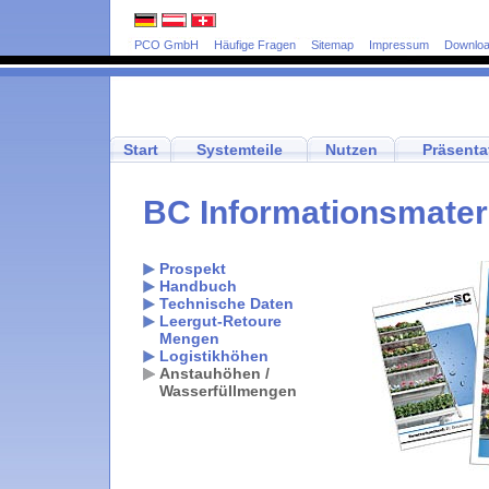
PCO GmbH
Häufige Fragen
Sitemap
Impressum
Downlo
Start
Systemteile
Nutzen
Präsenta
BC Informationsmater
Prospekt
Handbuch
Technische Daten
Leergut-Retoure
Mengen
Logistikhöhen
Anstauhöhen /
Wasserfüllmengen