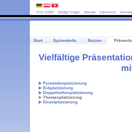
PCO GmbH
Häufige Fragen
Sitemap
Impressum
Downlo
Start
Systemteile
Nutzen
Präsenta
Vielfältige Präsentat
mi
Pyramidenplatzierung
Eckplatzierung
Doppelreihenplatzierung
Themenplatzierung
Einzelplatzierung