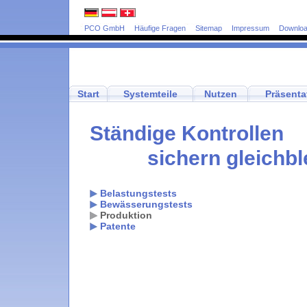
PCO GmbH
Häufige Fragen
Sitemap
Impressum
Downlo
Start
Systemteile
Nutzen
Präsenta
Ständige Kontrollen
sichern gleichbl
Belastungstests
Bewässerungstests
Produktion
Patente