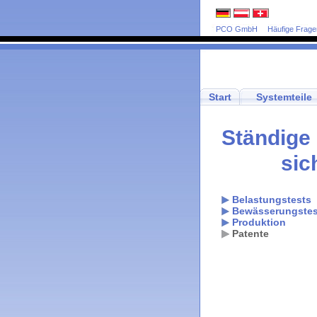
PCO GmbH
Häufige Frage
Start
Systemteile
Ständige 
sic
Belastungstests
Bewässerungstes
Produktion
Patente