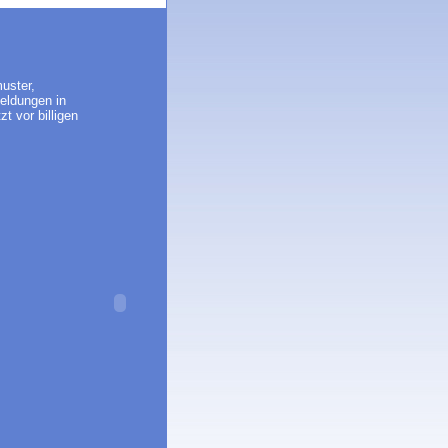
uster,
eldungen in
t vor billigen
.