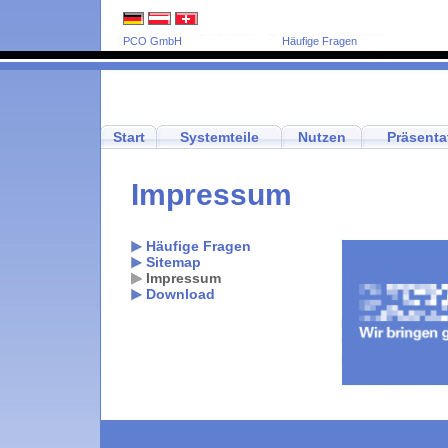
PCO GmbH
Häufige Fragen
Start
Systemteile
Nutzen
Präsenta
Impressum
Häufige Fragen
Sitemap
Impressum
Download