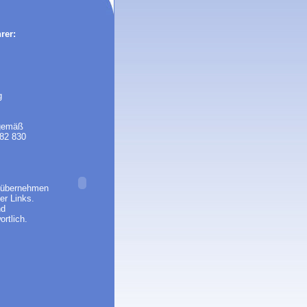
rer:
g
 gemäß
82 830
le übernehmen
er Links.
nd
rtlich.