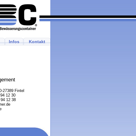
Infos
Kontakt
gement
-27389 Fintel
/ 94 12 30
 94 12 38
ner.de
e