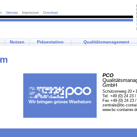
n
Sitemap
Impressum
Download
Nutzen
Präsentation
Qualitätsmanagement
um
PCO
Qualitätsmana
GmbH
Schützenweg 20 • D
Tel. +49 (0) 24 23 
Fax +49 (0) 24 23 /
zentrale@bc-contai
www.bc-container.d