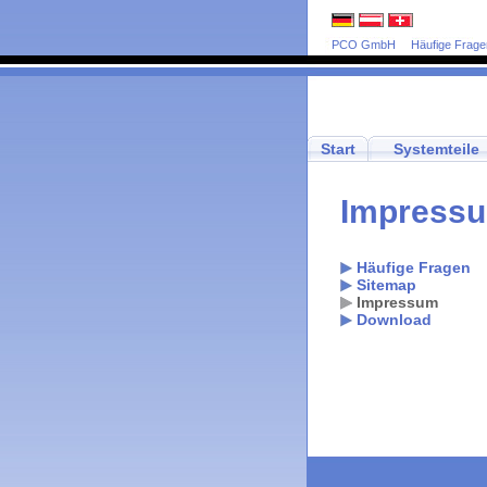
PCO GmbH
Häufige Frage
Start
Systemteile
Impress
Häufige Fragen
Sitemap
Impressum
Download