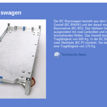
iswagen
Der BC Basiswagen besteht aus dem 
Gestell (BC-BWAK) und der darauf mo
Basiswanne (BC-BG). Das fahrbare Ges
ausgestattet mit zwei Lenkrollen und 
feststehenden Rollen. Das Gestell besi
Tragfähigkeit von 600 Kg. In der BC 
zwei Überläufe (BC-P) montiert. Sie bes
eine Tragfähigkeit von 175 Kg.
Technische Daten