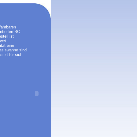
fahrbaren
ntierten BC
tell ist
zwei
tzt eine
Basiswanne sind
itzt für sich