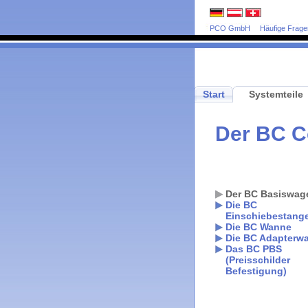
PCO GmbH
Häufige Frage
Start
Systemteile
Der BC C
Der BC Basiswag
Die BC
Einschiebestang
Die BC Wanne
Die BC Adapterw
Das BC PBS
(Preisschilder
Befestigung)