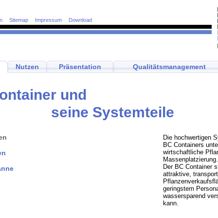
n
Sitemap
Impressum
Download
Nutzen
Präsentation
Qualitätsmanagement
ontainer und
seine Systemteile
en
Die hochwertigen S
BC Containers unte
wirtschaftliche Pfl
en
Massenplatzierung.
Der BC Container st
anne
attraktive, transpor
Pflanzenverkaufsflä
geringstem Persona
wassersparend ver
kann.