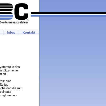
Infos
Kontakt
ystemteile des
rstützen eine
anzen-
ellt eine
tfähige
che dar, die mit
leinsatz
sorgt werden