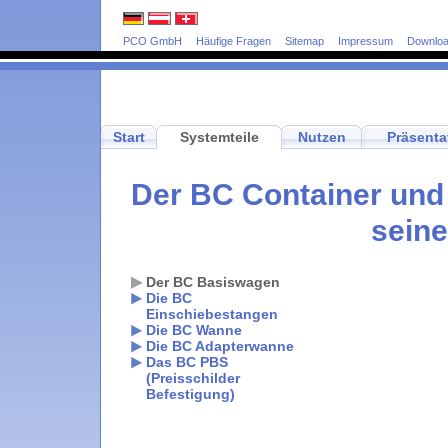
PCO GmbH
Häufige Fragen
Sitemap
Impressum
Downlo
Start
Systemteile
Nutzen
Präsenta
Der BC Container und
seine
Der BC Basiswagen
Die BC
Einschiebestangen
Die BC Wanne
Die BC Adapterwanne
Das BC PBS
(Preisschilder
Befestigung)