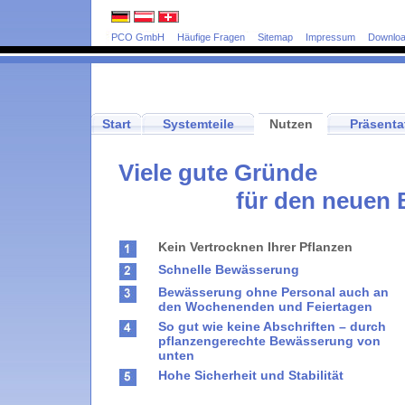
PCO GmbH
Häufige Fragen
Sitemap
Impressum
Downlo
Start
Systemteile
Nutzen
Präsenta
Viele gute Gründe
für den neuen 
Kein Vertrocknen Ihrer Pflanzen
Schnelle Bewässerung
Bewässerung ohne Personal auch an
den Wochenenden und Feiertagen
So gut wie keine Abschriften – durch
pflanzengerechte Bewässerung von
unten
Hohe Sicherheit und Stabilität