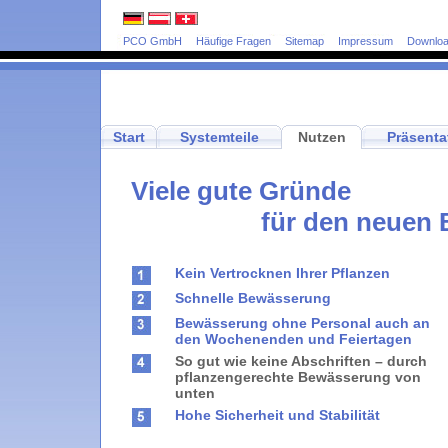
PCO GmbH
Häufige Fragen
Sitemap
Impressum
Downlo
Start
Systemteile
Nutzen
Präsenta
Viele gute Gründe
für den neuen 
Kein Vertrocknen Ihrer Pflanzen
Schnelle Bewässerung
Bewässerung ohne Personal auch an
den Wochenenden und Feiertagen
So gut wie keine Abschriften – durch
pflanzengerechte Bewässerung von
unten
Hohe Sicherheit und Stabilität