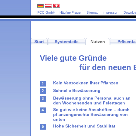
PCO GmbH
Häufige Fragen
Sitemap
Impressum
Downlo
Start
Systemteile
Nutzen
Präsenta
Viele gute Gründe
für den neuen 
Kein Vertrocknen Ihrer Pflanzen
Schnelle Bewässerung
Bewässerung ohne Personal auch an
den Wochenenden und Feiertagen
So gut wie keine Abschriften – durch
pflanzengerechte Bewässerung von
unten
Hohe Sicherheit und Stabilität