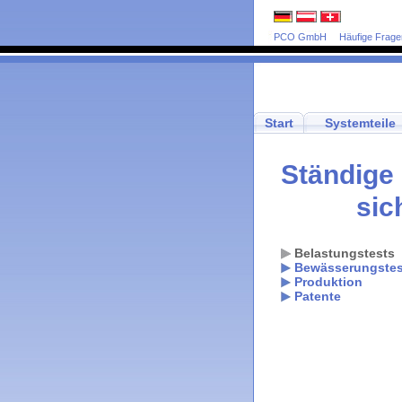
PCO GmbH
Häufige Frage
Start
Systemteile
Ständige 
sic
Belastungstests
Bewässerungstes
Produktion
Patente