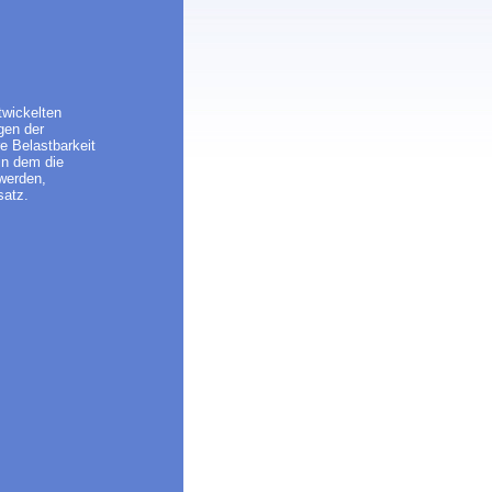
twickelten
gen der
re Belastbarkeit
 in dem die
 werden,
satz.