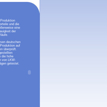
 Produktion
rteile und die
ellenweise eine
uigkeit der
läufe.
ersen deutschen
Produktion auf
n überprüft.
estellten
m die hohe
on von LKW-
ägen getestet.