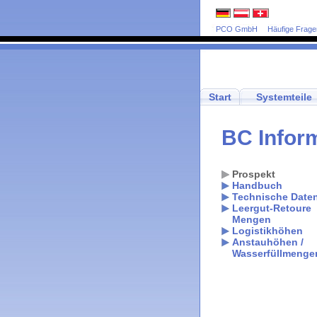
PCO GmbH
Häufige Frage
Start
Systemteile
BC Infor
Prospekt
Handbuch
Technische Date
Leergut-Retoure
Mengen
Logistikhöhen
Anstauhöhen /
Wasserfüllmenge