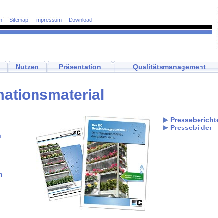
n
Sitemap
Impressum
Download
Nutzen
Präsentation
Qualitätsmanagement
mationsmaterial
Pressebericht
Pressebilder
n
n