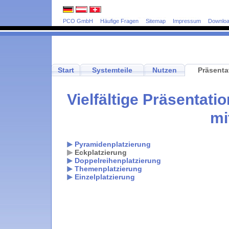
PCO GmbH
Häufige Fragen
Sitemap
Impressum
Downlo
Start
Systemteile
Nutzen
Präsenta
Vielfältige Präsentat
mi
Pyramidenplatzierung
Eckplatzierung
Doppelreihenplatzierung
Themenplatzierung
Einzelplatzierung