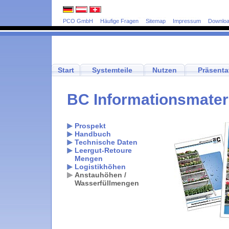
PCO GmbH
Häufige Fragen
Sitemap
Impressum
Downlo
Start
Systemteile
Nutzen
Präsenta
BC Informationsmater
Prospekt
Handbuch
Technische Daten
Leergut-Retoure
Mengen
Logistikhöhen
Anstauhöhen /
Wasserfüllmengen